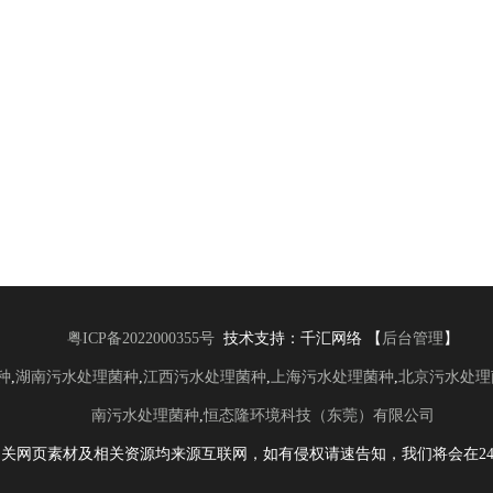
粤ICP备2022000355号
技术支持：千汇网络 【
后台管理
】
种
,
湖南污水处理菌种
,
江西污水处理菌种
,
上海污水处理菌种
,
北京污水处理
南污水处理菌种
,
恒态隆环境科技（东莞）有限公司
相关网页素材及相关资源均来源互联网，如有侵权请速告知，我们将会在24