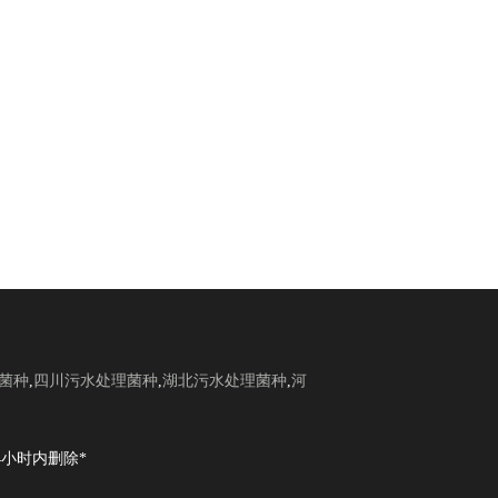
菌种
,
四川污水处理菌种
,
湖北污水处理菌种
,
河
小时内删除*